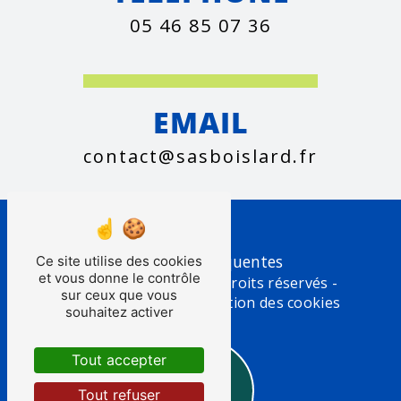
05 46 85 07 36
EMAIL
contact@sasboislard.fr
Recherches fréquentes
Ce site utilise des cookies
et vous donne le contrôle
©
Vistalid
- 2026 - Tous droits réservés -
sur ceux que vous
Mentions légales
-
Gestion des cookies
souhaitez activer
Tout accepter
Tout refuser