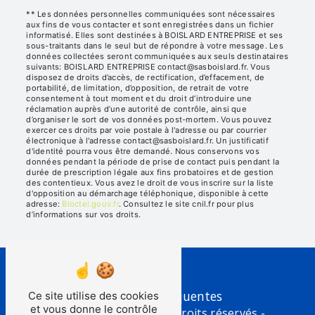
** Les données personnelles communiquées sont nécessaires
aux fins de vous contacter et sont enregistrées dans un fichier
informatisé. Elles sont destinées à BOISLARD ENTREPRISE et ses
sous-traitants dans le seul but de répondre à votre message. Les
données collectées seront communiquées aux seuls destinataires
suivants: BOISLARD ENTREPRISE contact@sasboislard.fr. Vous
disposez de droits d’accès, de rectification, d’effacement, de
portabilité, de limitation, d’opposition, de retrait de votre
consentement à tout moment et du droit d’introduire une
réclamation auprès d’une autorité de contrôle, ainsi que
d’organiser le sort de vos données post-mortem. Vous pouvez
exercer ces droits par voie postale à l'adresse ou par courrier
électronique à l'adresse contact@sasboislard.fr. Un justificatif
d'identité pourra vous être demandé. Nous conservons vos
données pendant la période de prise de contact puis pendant la
durée de prescription légale aux fins probatoires et de gestion
des contentieux. Vous avez le droit de vous inscrire sur la liste
d'opposition au démarchage téléphonique, disponible à cette
adresse:
Bloctel.gouv.fr
. Consultez le site cnil.fr pour plus
d’informations sur vos droits.
Recherches fréquentes
Ce site utilise des cookies
et vous donne le contrôle
©
Vistalid
- 2026 - Tous droits réservés -