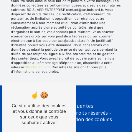
sous-traitants dans le seul but de répondre à votre message. Les
données collectées seront communiquées aux seuls destinataires
suivants: BOISLARD ENTREPRISE contact@sasboislard.fr. Vous
disposez de droits d’accès, de rectification, d’effacement, de
portabilité, de limitation, d’opposition, de retrait de votre
consentement à tout moment et du droit d’introduire une
réclamation auprès d’une autorité de contrôle, ainsi que
d’organiser le sort de vos données post-mortem. Vous pouvez
exercer ces droits par voie postale à l'adresse ou par courrier
électronique à l'adresse contact@sasboislard.fr. Un justificatif
d'identité pourra vous être demandé. Nous conservons vos
données pendant la période de prise de contact puis pendant la
durée de prescription légale aux fins probatoires et de gestion
des contentieux. Vous avez le droit de vous inscrire sur la liste
d'opposition au démarchage téléphonique, disponible à cette
adresse:
Bloctel.gouv.fr
. Consultez le site cnil.fr pour plus
d’informations sur vos droits.
Recherches fréquentes
Ce site utilise des cookies
et vous donne le contrôle
©
Vistalid
- 2026 - Tous droits réservés -
sur ceux que vous
Mentions légales
-
Gestion des cookies
souhaitez activer