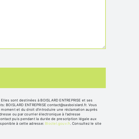
. Elles sont destinées à BOISLARD ENTREPRISE et ses
ants: BOISLARD ENTREPRISE contact@sasboislard.fr. Vous
out moment et du droit d’introduire une réclamation auprès
dresse ou par courrier électronique à l'adresse
ontact puis pendant la durée de prescription légale aux
isponible à cette adresse:
Bloctel.gouv.fr
. Consultez le site