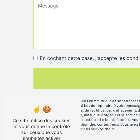
En cochant cette case, j'accepte les condi
** Les données personnelles communiquées sont nécessaire
sous-traitants dans le seul but de répondre à votre mess
disposez de droits d’accès, de rectification, d’effacement, 
d’une autorité de contrôle, ainsi que d’organiser le sort d
Ce site utilise des cookies
contact@sasboislard.fr. Un justificatif d'identité pourra 
fins probatoires et de gestion des contentieux. Vous avez l
et vous donne le contrôle
cnil.fr pour plus d’informations sur vos droits.
sur ceux que vous
souhaitez activer