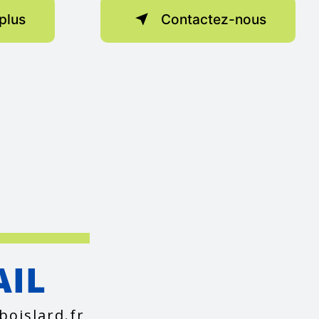
plus
Contactez-nous
AIL
boislard.fr