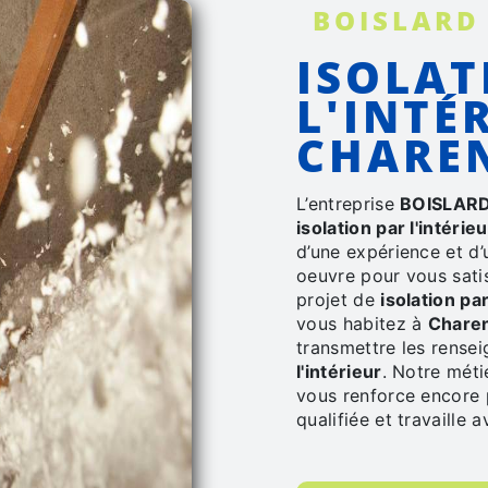
BOISLARD
ISOLATION PAR
L'INTÉ
CHARE
L’entreprise
BOISLARD
isolation par l'intérieu
d’une expérience et d’
oeuvre pour vous sati
projet de
isolation par
vous habitez à
Chare
transmettre les rense
l'intérieur
. Notre méti
vous renforce encore p
qualifiée et travaille 