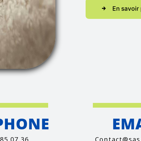
En savoir 
PHONE
EM
 85 07 36
contact@sas