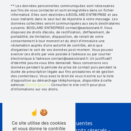
** Les données personnelles communiquées sont nécessaires
aux fins de vous contacter et sont enregistrées dans un fichier
informatisé. Elles sont destinées à BOISLARD ENTREPRISE et ses
sous-traitants dans le seul but de répondre à votre message. Les
données collectées seront communiquées aux seuls destinataires
suivants: BOISLARD ENTREPRISE contact@sasboislard.fr. Vous
disposez de droits d’accès, de rectification, d’effacement, de
portabilité, de limitation, d’opposition, de retrait de votre
consentement à tout moment et du droit d’introduire une
réclamation auprès d’une autorité de contrôle, ainsi que
d’organiser le sort de vos données post-mortem. Vous pouvez
exercer ces droits par voie postale à l'adresse ou par courrier
électronique à l'adresse contact@sasboislard.fr. Un justificatif
d'identité pourra vous être demandé. Nous conservons vos
données pendant la période de prise de contact puis pendant la
durée de prescription légale aux fins probatoires et de gestion
des contentieux. Vous avez le droit de vous inscrire sur la liste
d'opposition au démarchage téléphonique, disponible à cette
adresse:
Bloctel.gouv.fr
. Consultez le site cnil.fr pour plus
d’informations sur vos droits.
Recherches fréquentes
Ce site utilise des cookies
et vous donne le contrôle
©
Vistalid
- 2026 - Tous droits réservés -