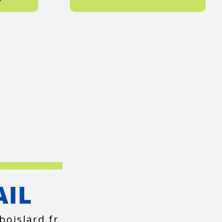
AIL
boislard.fr