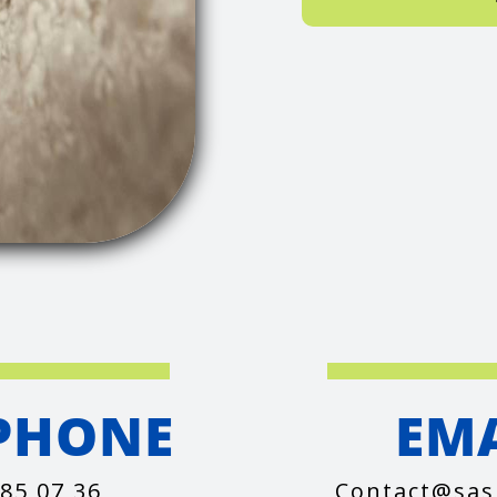
PHONE
EM
 85 07 36
contact@sas