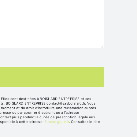
. Elles sont destinées à BOISLARD ENTREPRISE et ses
ants: BOISLARD ENTREPRISE contact@sasboislard.fr. Vous
out moment et du droit d’introduire une réclamation auprès
dresse ou par courrier électronique à l'adresse
ontact puis pendant la durée de prescription légale aux
isponible à cette adresse:
Bloctel.gouv.fr
. Consultez le site