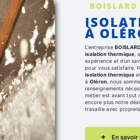
BOISLARD
ISOLATION THERMIQUE
À OLÉ
L’entreprise
BOISLARD
isolation thermique
, 
expérience et d’un sav
pour vous satisfaire.
isolation thermique
et
à
Oléron
, nous somme
renseignements nécess
métier est avant tout 
encore plus notre dési
travaille avec propreté
En savoir 