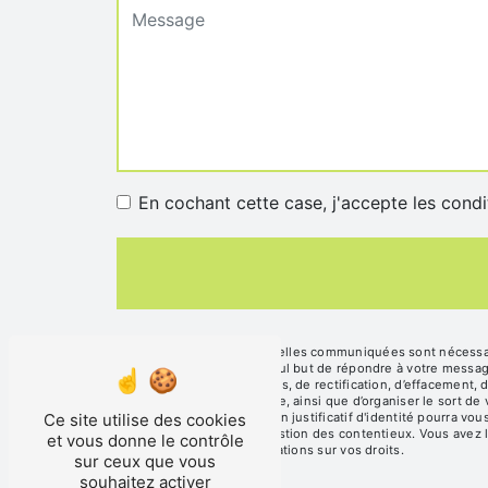
En cochant cette case, j'accepte les condi
** Les données personnelles communiquées sont nécessaire
sous-traitants dans le seul but de répondre à votre mess
disposez de droits d’accès, de rectification, d’effacement, 
d’une autorité de contrôle, ainsi que d’organiser le sort d
Ce site utilise des cookies
contact@sasboislard.fr. Un justificatif d'identité pourra 
fins probatoires et de gestion des contentieux. Vous avez l
et vous donne le contrôle
cnil.fr pour plus d’informations sur vos droits.
sur ceux que vous
souhaitez activer