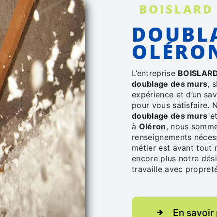
BOISLARD
DOUBLAGE DES MURS À
OLÉRO
L’entreprise
BOISLARD
doublage des murs
, 
expérience et d’un sav
pour vous satisfaire.
doublage des murs
et
à
Oléron
, nous somme
renseignements nécess
métier est avant tout 
encore plus notre dési
travaille avec propreté
En savoir 