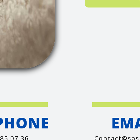
PHONE
EM
 85 07 36
contact@sas