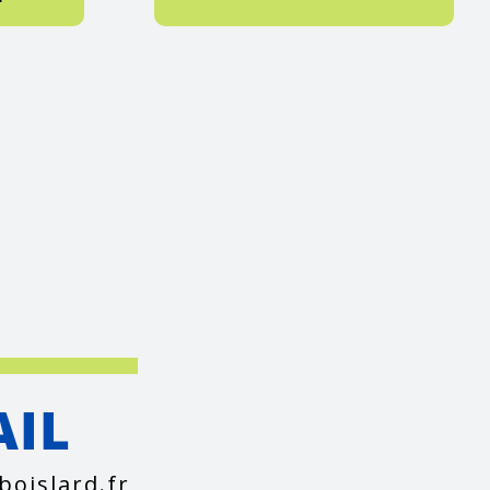
AIL
boislard.fr