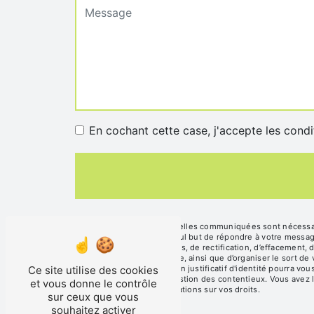
En cochant cette case, j'accepte les condi
** Les données personnelles communiquées sont nécessaire
sous-traitants dans le seul but de répondre à votre mess
disposez de droits d’accès, de rectification, d’effacement, 
d’une autorité de contrôle, ainsi que d’organiser le sort d
Ce site utilise des cookies
contact@sasboislard.fr. Un justificatif d'identité pourra 
fins probatoires et de gestion des contentieux. Vous avez l
et vous donne le contrôle
cnil.fr pour plus d’informations sur vos droits.
sur ceux que vous
souhaitez activer