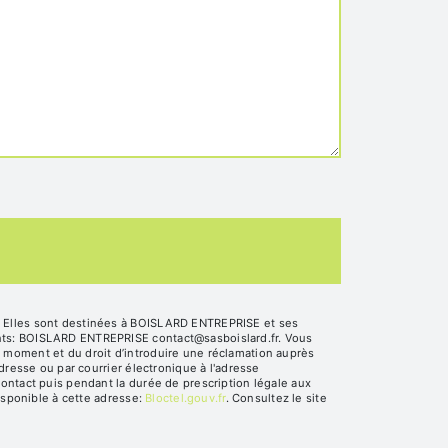
. Elles sont destinées à BOISLARD ENTREPRISE et ses
ants: BOISLARD ENTREPRISE contact@sasboislard.fr. Vous
out moment et du droit d’introduire une réclamation auprès
dresse ou par courrier électronique à l'adresse
ontact puis pendant la durée de prescription légale aux
isponible à cette adresse:
Bloctel.gouv.fr
. Consultez le site