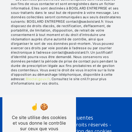
aux fins de vous contacter et sont enregistrées dans un fichier
informatisé. Elles sont destinées à BOISLARD ENTREPRISE et ses
sous-traitants dans le seul but de répondre à votre message. Les
données collectées seront communiquées aux seuls destinataires
suivants: BOISLARD ENTREPRISE contact@sasboislard.fr. Vous
disposez de droits d’accès, de rectification, d’effacement, de
portabilité, de limitation, d’opposition, de retrait de votre
consentement à tout moment et du droit d’introduire une
réclamation auprès d’une autorité de contrôle, ainsi que
d’organiser le sort de vos données post-mortem. Vous pouvez
exercer ces droits par voie postale à l'adresse ou par courrier
électronique à l'adresse contact@sasboislard.fr. Un justificatif
d'identité pourra vous être demandé. Nous conservons vos
données pendant la période de prise de contact puis pendant la
durée de prescription légale aux fins probatoires et de gestion
des contentieux. Vous avez le droit de vous inscrire sur la liste
d'opposition au démarchage téléphonique, disponible à cette
adresse:
Bloctel.gouv.fr
. Consultez le site cnil.fr pour plus
d’informations sur vos droits.
Recherches fréquentes
Ce site utilise des cookies
et vous donne le contrôle
©
Vistalid
- 2026 - Tous droits réservés -
sur ceux que vous
Mentions légales
-
Gestion des cookies