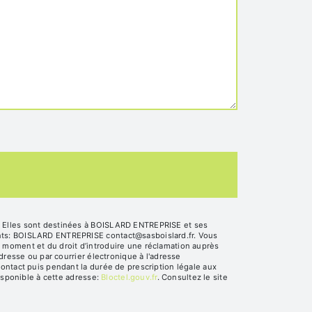
. Elles sont destinées à BOISLARD ENTREPRISE et ses
ants: BOISLARD ENTREPRISE contact@sasboislard.fr. Vous
out moment et du droit d’introduire une réclamation auprès
dresse ou par courrier électronique à l'adresse
ontact puis pendant la durée de prescription légale aux
isponible à cette adresse:
Bloctel.gouv.fr
. Consultez le site