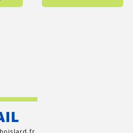
AIL
boislard.fr