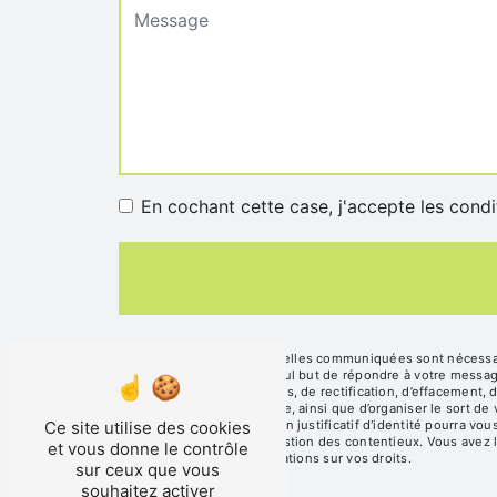
En cochant cette case, j'accepte les condi
** Les données personnelles communiquées sont nécessaire
sous-traitants dans le seul but de répondre à votre mess
disposez de droits d’accès, de rectification, d’effacement, 
d’une autorité de contrôle, ainsi que d’organiser le sort d
Ce site utilise des cookies
contact@sasboislard.fr. Un justificatif d'identité pourra 
fins probatoires et de gestion des contentieux. Vous avez l
et vous donne le contrôle
cnil.fr pour plus d’informations sur vos droits.
sur ceux que vous
souhaitez activer