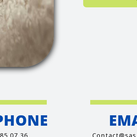
PHONE
EM
 85 07 36
contact@sas