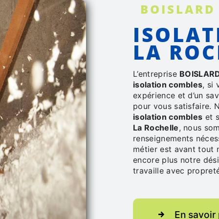
BOISLARD
ISOLATION COMBLES À
LA ROC
L’entreprise
BOISLARD
isolation combles
, si
expérience et d’un sav
pour vous satisfaire.
isolation combles
et s
La Rochelle
, nous som
renseignements nécess
métier est avant tout 
encore plus notre dési
travaille avec propreté
En savoir 